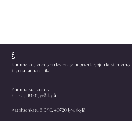
Kumma-kustannus on lasten- ja nuortenkirjojen kustantamo
täynnä tarinan taikaa!
Kumma-kustannus
PL 303, 40101 Jyväskylä
Aatoksenkatu 8 E 90, 40720 Jyväskylä
puh. 014 337 0090
asiakaspalvelu@kummakustannus.fi