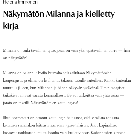
Helena Immonen
Näkymätön Milanna ja kielletty
kirja
Milanna on tuiki tavallinen tyttö, jossa on vain yksi epätavallinen piirre — hän
on näkymätön!
Milanna on palannut kotiin huimalta seikkailultaan Näkymättömien
kaupungista, ja elämä on livahtanut takaisin tutuille raiteilleen. Kaikki kuitenkin
muuttuu jälleen, kun Milannan ja hänen näkyvän ystävänsä Timin maagiset
taikakivet alkavat väristä kummallisesti. Se voi tarkoittaa vain yhtä asiaa —
jotain on tekeillä Näkymättömien kaupungissa!
Ilkeä pormestari on ottanut kaupungin haltuunsa, eikä virallista totuutta
keltaisen sammakon loitsusta saa enää kyseenalaistaa. Jalot kapinalliset
kasaavat joukkojaan, mutta lopulta vain kielletty opus Kadonneiden kirjojen