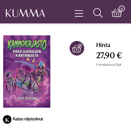
0
Hinta
27,90 €
Ostoskorissa
0
kpl
Katso näytesivut
K