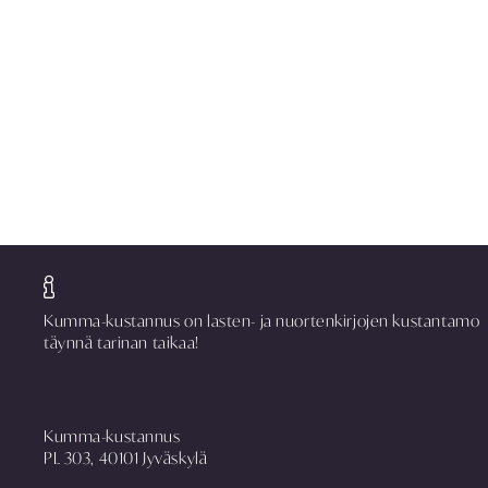
Kumma-kustannus on lasten- ja nuortenkirjojen kustantamo
täynnä tarinan taikaa!
Kumma-kustannus
PL 303, 40101 Jyväskylä