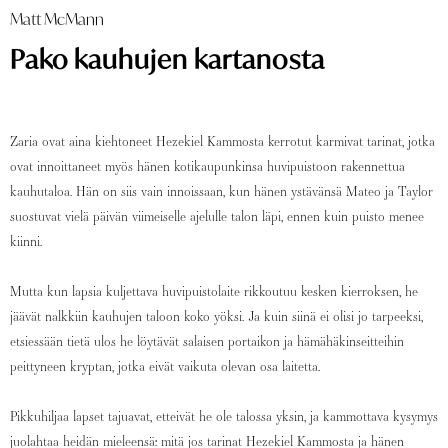
Matt McMann
Pako kauhujen kartanosta
Zaria ovat aina kiehtoneet Hezekiel Kammosta kerrotut karmivat tarinat, jotka
ovat innoittaneet myös hänen kotikaupunkinsa huvipuistoon rakennettua
kauhutaloa. Hän on siis vain innoissaan, kun hänen ystävänsä Mateo ja Taylor
suostuvat vielä päivän viimeiselle ajelulle talon läpi, ennen kuin puisto menee
kiinni.
Mutta kun lapsia kuljettava huvipuistolaite rikkoutuu kesken kierroksen, he
jäävät nalkkiin kauhujen taloon koko yöksi. Ja kuin siinä ei olisi jo tarpeeksi,
etsiessään tietä ulos he löytävät salaisen portaikon ja hämähäkinseitteihin
peittyneen kryptan, jotka eivät vaikuta olevan osa laitetta.
Pikkuhiljaa lapset tajuavat, etteivät he ole talossa yksin, ja kammottava kysymys
juolahtaa heidän mieleensä: mitä jos tarinat Hezekiel Kammosta ja hänen