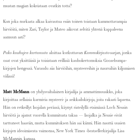
mustan magian kokeistaan ovatkin totta?
Kun joka nurkasta alkaa kaivautua esiin toinen toistaan kammottavampia
hirviöitä, miten Zari, Taylor ja Mateo aikovat selvitä yhtenä kappaleena
aamuun asti?
Pako kauhujen kartanosta
aloittaa kutkuttavan
Kammokirjasto
-sarjan, jonka
osat ovat yksittäisiä ja toisistaan erillisiä kauhukertomuksia Goosebumps-
kirjojen hengessä. Varaudu siis hirviöihin, mysteereihin ja nauruihin kiljumisen
välissä!
Matt McMann
on yhdysvaltalainen kirjailija ja ammattimuusikko, joka
kirjoittaa sellaisia karmivia mysteeri- ja seikkailukirjoja, joita rakasti lapsena.
Hän on retkeillyt Isojalan perässä, käynyt risteilyllä etsimässä Loch Nessin
hirviötä ja ajanut vuorella kummitusta takaa — Isojalka ja Nessie eivät
tarttuneet haaviin, mutta kummituksen hän sai kiinni. Hän nauttii uusien
kirjojen ideoimisesta vaimonsa, New York Times -bestsellerkirjailija Lisa
McMannin, kanssa.