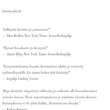
Suositusikä 8+
"Selkäpiitä karmiva ja puistattava!”
— Max Brallier, New York Times -bestsellerkirjailija
”Täynnä hauskuutta ja hirveyttä!”
— James Riley, New York Times -bestsellerkirjailija
”Vastustamattoman hauska, hirviömäisen älykäs ja terästetty
sydämellisyydellä. En voinut laskea tätä käsistäni!”
— kirjailija Lindsay Currie
”Kirja käsittelee näppärästi rohkeutta ja vaikeutta olla haavoittuvainen
ystävien kanssa. Tässä nopeatempoisessa ja toimintaa täynnä olevassa
kertomuksessa ei ole tylsiä hetkiä… Kammottavan hauska.”
— Kirkus Reviews