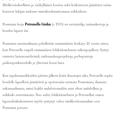
Mielikuvituksellinen ja värikylläinen kuvitus sekä kutkuttavan jännittävä tarina
kutsuvat lukijan mukaan ennenkuulumattomaan seikkailuun.
Pomenian luoja
Petronella Grahn
(s. 1970) on satutaitelija, tarinankertoja ja
kuuden lapsen äiti.
Pomenian satumaailmaan puhallettiin ensimmäinen henkäys 25 vuotta sitten,
kun Petronella ompeli ensimmäisen lohikäärmehatun esikoispojalleen. Syntyi
tunnettu lastenvaatebrändi, taidemaalausprojekteja, perhepuistoja
pääkaupunkiseudulle ja yhteensä kuusi lasta.
Kun tapahtumarikkaiden päivien jälkeen koitti iltasatujen aika, Petronella sepitti
kuudelle lapselleen jännittäviä ja opettavaisia tarinoita Pomeniasta, ihanasta
taikamaailmasta, missä kaikki mahdottomatkin asiat olivat mahdollisia ja
seikkailu suurenmoista. Nuo sadut, lohikäärmehatut ja Petronellan omien
lapsuudenkokemusten myötä syntynyt vahva mielikuvitusmaailma ovat
Pomenian perusta.