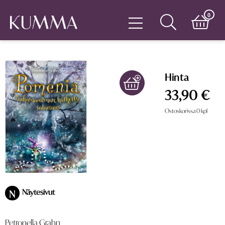
0
Hinta
33,90 €
Ostoskorissa
0
kpl
Näytesivut
N
Petronella Grahn