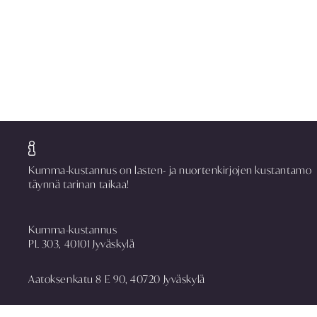
Kumma-kustannus on lasten- ja nuortenkirjojen kustantamo
täynnä tarinan taikaa!
Kumma-kustannus
PL 303, 40101 Jyväskylä
Aatoksenkatu 8 E 90, 40720 Jyväskylä
puh. 014 337 0090