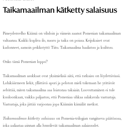
Taikamaailman kätketty salaisuus
Pimeydenvelho Käämä on vihdoin ja viimein saanut Pomenian taikamaailman
valtaansa. Kaikki kupliva ilo, nauru ja taika on poissa. Keijukaiset ovat
kadonneet, samoin peikkotyttö Tiitu. Taikamaailma haalistuu ja kuihtuu.
Onko tämä Pomenian loppu?
Taikamaailman asukkaat ovat yksimielisiä siitä, että ratkaisu on löydettävissä.
Lohikäärmeen liekit, yllättävä apuri ja peloton mieli tukenaan he yrittävät
selvittää, miten taikamaailma saa loistonsa takaisin. Luovuttaminen ei tule
kuuloonkaan, vaikka paljastuu, että Pomeniaa uhkaa salakavala vastustaja.
Vastustaja, joka jättää varjoonsa jopa Käämän kämälät metkut.
Taikamaailman kätketty salaisuus
on Pomenia-trilogian vangitseva päätösosa,
joka paljastaa pinnan alla lymyilevät taikamaailman salaisuudet.