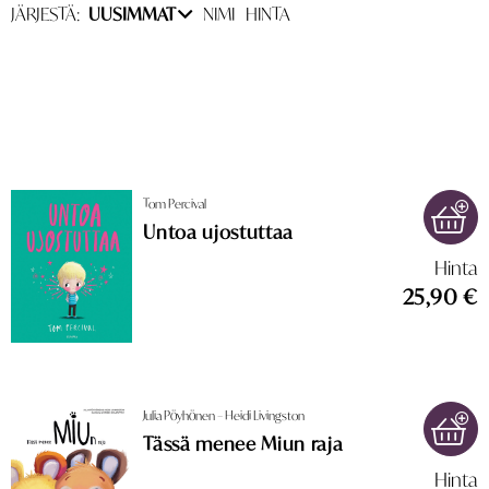
JÄRJESTÄ:
UUSIMMAT
NIMI
HINTA
Tom Percival
Untoa ujostuttaa
Hinta
25,90 €
Julia Pöyhönen – Heidi Livingston
Tässä menee Miun raja
Hinta