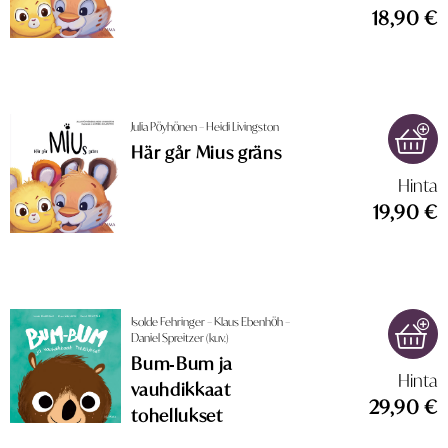
18,90 €
Julia Pöyhönen – Heidi Livingston
Här går Mius gräns
Hinta
19,90 €
Isolde Fehringer – Klaus Ebenhöh –
Daniel Spreitzer (kuv.)
Bum‑Bum ja
Hinta
vauhdikkaat
29,90 €
tohellukset