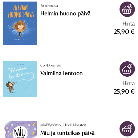
Tom Percival
Helmin huono päivä
Hinta
25,90 €
Cori Doerrfeld
Valmiina lentoon
Hinta
25,90 €
Julia Pöyhönen – Heidi Livingston
Miu ja tunteikas päivä