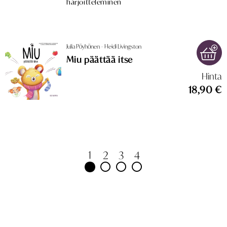
harjoitteleminen
Julia Pöyhönen – Heidi Livingston
Miu päättää itse
Hinta
18,90 €
1
2
3
4