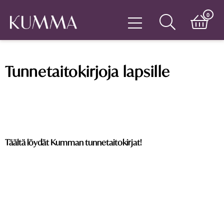
0
Tunnetaitokirjoja lapsille
Täältä löydät Kumman tunnetaitokirjat!