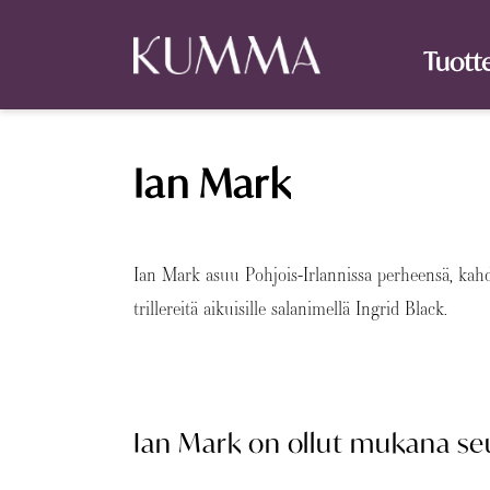
Tuott
Ian Mark
Ian Mark asuu Pohjois-Irlannissa perheensä, kahd
trillereitä aikuisille salanimellä Ingrid Black.
Ian Mark on ollut mukana seu