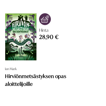
Hinta
28,90 €
Ian Mark
Hirviönmetsästyksen opas
aloittelijoille