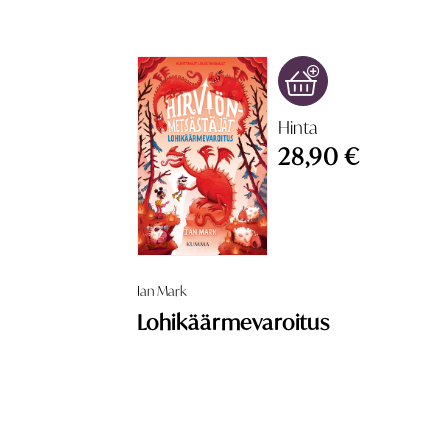
Hinta
28,90 €
Ian Mark
Lohikäärmevaroitus