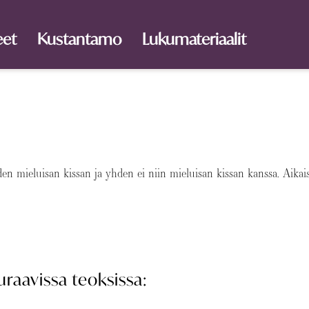
eet
Kustantamo
Lukumateriaalit
en mieluisan kissan ja yhden ei niin mieluisan kissan kanssa. Aika
raavissa teoksissa: