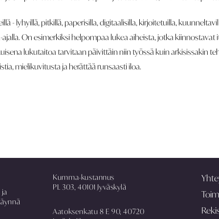
 - lyhyillä, pitkillä, paperisilla, digitaalisilla, kirjoitetuilla, kuunneltavi
ajalla. On esimerkiksi helpompaa lukea aiheista, jotka kiinnostavat i
uisena lukutaitoa tarvitaan päivittäin niin työssä kuin arkisissakin te
a, mielikuvitusta ja herättää runsaasti iloa.
Kumma-kustannus
Yhte
PL 303, 40101 Jyväskylä
 ja
Toim
täynnä
Rekis
Aatoksenkatu 8 E 90, 40720