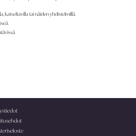
lla, katseltavilla tai näiden yhdistelmillä.
tseä.
htävissä.
ystiedot
itusehdot
teriseloste