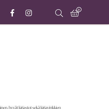
0
nen, hyvät kirjastot sekä kirjavinkkien