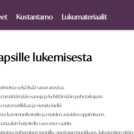
eet
Kustantamo
Lukumateriaalit
psille lukemisesta
inoista sekä lisää sanavarastoa.
tä ymmärtämään sanoja ja kehittämään puhetaitojaan.
atematiikkaa ja vieraita kieliä.
sta kommunikointiin ja muiden asioiden oppimiseen.
attaakin harjoitella vauvasta vaariin.
 kirjoista puhuminen tunnilla, opettajan innokkuus, lukutuntien pitämi