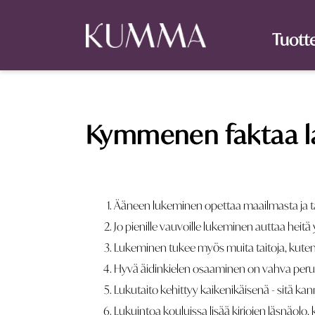
Tuott
Kymmenen faktaa la
Ääneen lukeminen opettaa maailmasta ja tar
Jo pienille vauvoille lukeminen auttaa hei
Lukeminen tukee myös muita taitoja, kuten m
Hyvä äidinkielen osaaminen on vahva peru
Lukutaito kehittyy kaikenikäisenä - sitä kann
Lukuintoa kouluissa lisää kirjojen läsnäolo,