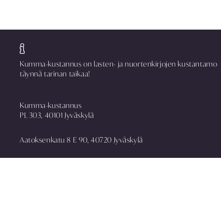
Kumma-kustannus on lasten- ja nuortenkirjojen kustantamo
täynnä tarinan taikaa!
Kumma-kustannus
PL 303, 40101 Jyväskylä
Aatoksenkatu 8 E 90, 40720 Jyväskylä
puh. 014 337 0090
asiakaspalvelu@kummakustannus.fi
www.kummakustannus.fi
Yhteystiedot