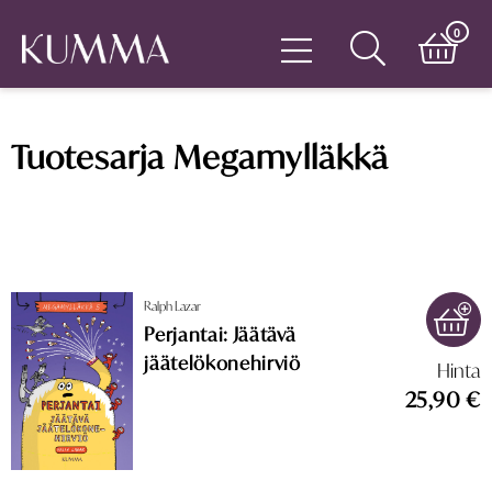
0
Tuotesarja Megamylläkkä
Ralph Lazar
Perjantai: Jäätävä
jäätelökonehirviö
Hinta
25,90 €