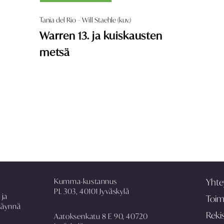
Tania del Rio – Will Staehle (kuv.)
Warren 13. ja kuiskausten
metsä
Kumma-kustannus
Yhte
PL 303, 40101 Jyväskylä
 ja
Toim
täynnä
Rekis
Aatoksenkatu 8 E 90, 40720