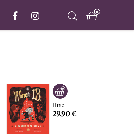
0
Hinta
29,90 €