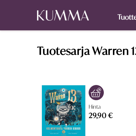
Tuott
Tuotesarja Warren 13
Hinta
29,90 €