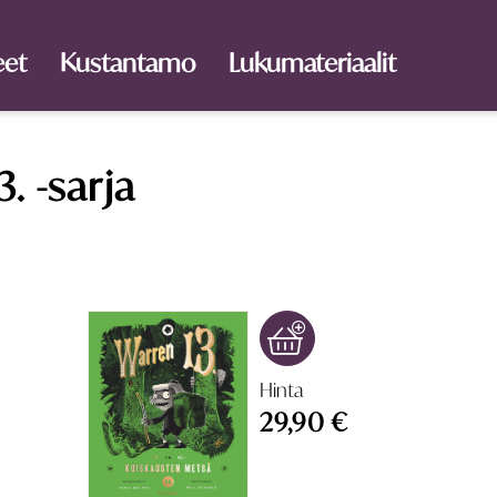
eet
Kustantamo
Lukumateriaalit
. -sarja
Hinta
29,90 €