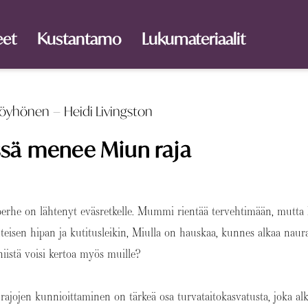
eet
Kustantamo
Lukumateriaalit
–
 Pöyhönen
Heidi Livingston
sä menee Miun raja
erhe on lähtenyt eväsretkelle. Mummi rientää tervehtimään, mutta 
teisen hipan ja kutitusleikin, Miulla on hauskaa, kunnes alkaa naura
iistä voisi kertoa myös muille?
rajojen kunnioittaminen on tärkeä osa turvataitokasvatusta, joka a