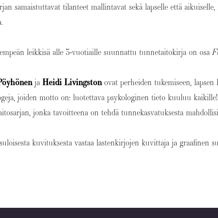
irjan samaistuttavat tilanteet mallintavat sekä lapselle että aikuisell
a.
empeän leikkisä alle 3-vuotiaille suunnattu tunnetaitokirja on osa
F
 Pöyhönen
ja
Heidi Livingston
ovat perheiden tukemiseen, lapsen k
geja, joiden motto on: luotettava psykologinen tieto kuuluu kaikille
aitosarjan, jonka tavoitteena on tehdä tunnekasvatuksesta mahdolli
suloisesta kuvituksesta vastaa lastenkirjojen kuvittaja ja graafinen s