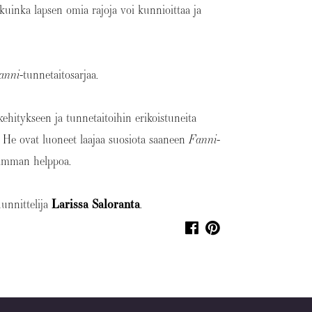
e, kuinka lapsen omia rajoja voi kunnioittaa ja
anni
-tunnetaitosarjaa.
ehitykseen ja tunnetaitoihin erikoistuneita
! He ovat luoneet laajaa suosiota saaneen
Fanni
-
simman helppoa.
uunnittelija
Larissa Saloranta
.