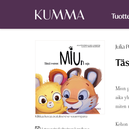
Tuott
Julia
Täs
Miun p
aika yh
miten n
Klikkaa kuvaa avataksesi se suurempana
Kehon 