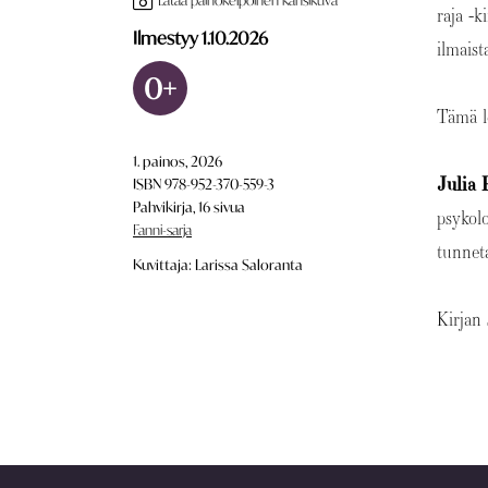
Lataa painokelpoinen kansikuva
raja -k
Ilmestyy 1.10.2026
ilmaist
0+
Tämä l
1. painos, 2026
Julia
ISBN 978-952-370-559-3
Pahvikirja, 16 sivua
psykolo
Fanni-sarja
tunnet
Kuvittaja: Larissa Saloranta
Kirjan 