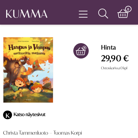
0
Hinta
29,90 €
Ostoskorissa
0
kpl
Katso näytesivut
K
Christa Tammenluoto
–
Tuomas Korpi