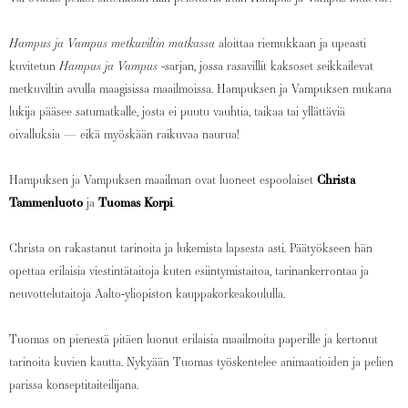
Hampus ja Vampus metkuviltin matkassa
aloittaa riemukkaan ja upeasti
kuvitetun
Hampus ja Vampus
-sarjan, jossa rasavillit kaksoset seikkailevat
metkuviltin avulla maagisissa maailmoissa. Hampuksen ja Vampuksen mukana
lukija pääsee satumatkalle, josta ei puutu vauhtia, taikaa tai yllättäviä
oivalluksia — eikä myöskään raikuvaa naurua!
Hampuksen ja Vampuksen maailman ovat luoneet espoolaiset
Christa
Tammenluoto
ja
Tuomas Korpi
.
Christa on rakastanut tarinoita ja lukemista lapsesta asti. Päätyökseen hän
opettaa erilaisia viestintätaitoja kuten esiintymistaitoa, tarinankerrontaa ja
neuvottelutaitoja Aalto-yliopiston kauppakorkeakoululla.
Tuomas on pienestä pitäen luonut erilaisia maailmoita paperille ja kertonut
tarinoita kuvien kautta. Nykyään Tuomas työskentelee animaatioiden ja pelien
parissa konseptitaiteilijana.