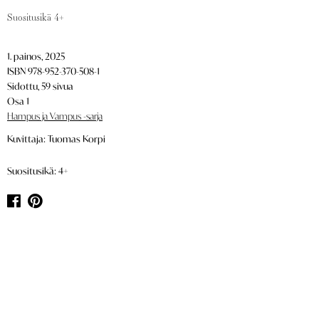
Suositusikä 4+
1. painos, 2025
ISBN 978-952-370-508-1
Sidottu, 59 sivua
Osa 1
Hampus ja Vampus -sarja
Kuvittaja: Tuomas Korpi
Suositusikä: 4+