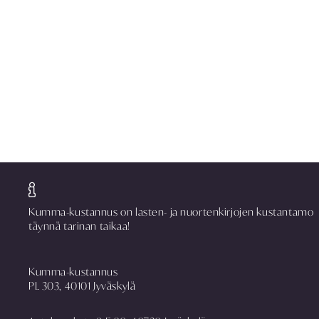
Kumma-kustannus on lasten- ja nuortenkirjojen kustantamo
täynnä tarinan taikaa!
Kumma-kustannus
PL 303, 40101 Jyväskylä