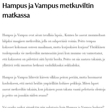
Hampus ja Vampus metkuviltin
matkassa
Hampus ja Vampus ovat aivan tavallisia lapsia… Kunnes he saavat mummoltaan
lahjaksi maagisen metkuviltin, jolla on salaperäisiä voimia. Peitto tempaa
kaksoset kokonaan uuteen maailmaan, mutta kurjuuksien kurjuus! Yhtäkkinen
tuulenpuuska vie metkuviltin mennessään juuri kun mummo on vannottanut,
että kaksosten on pidettävä siitä hyvää huolta. Peitto on siis saatava takaisin, ja
yllättävä retki muuttuu hetkessä vauhdikkaaksi seikkailuksi.
Hampus ja Vampus lähtevät kiireen vilkkaa peiton perään, mutta huomaavat
kauhukseen, että metsä heidän ympärillään kuhisee peikkoja. Miten lapset
saavat metkuviltin takaisin, kun jokaisen puun takana vaanii pelottavia olentoja
ja peitto on jossakin niiden seassa?
Vai ovatko peikot sittenkään niin pelottavia kuin Hampus ja Vampus luulevat?