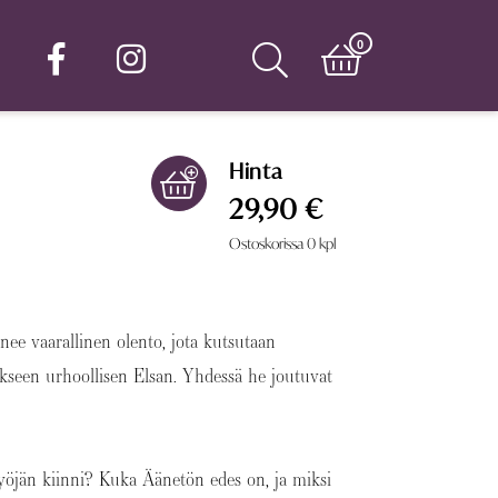
0
Hinta
29,90 €
Ostoskorissa
0
kpl
nee vaarallinen olento, jota kutsutaan
ikseen urhoollisen Elsan. Yhdessä he joutuvat
öjän kiinni? Kuka Äänetön edes on, ja miksi