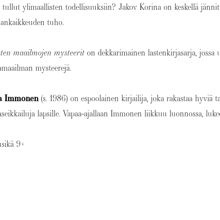
tullut ylimaallisten todellisuuksiin? Jakov Korina on keskellä jänni
ankaikkeuden tuho.
ten maailmojen mysteerit
on dekkarimainen lastenkirjasarja, jossa 
iamaailman mysteerejä.
a Immonen
(s. 1986) on espoolainen kirjailija, joka rakastaa hyviä tar
aseikkailuja lapsille. Vapaa-ajallaan Immonen liikkuu luonnossa, luk
usikä 9+