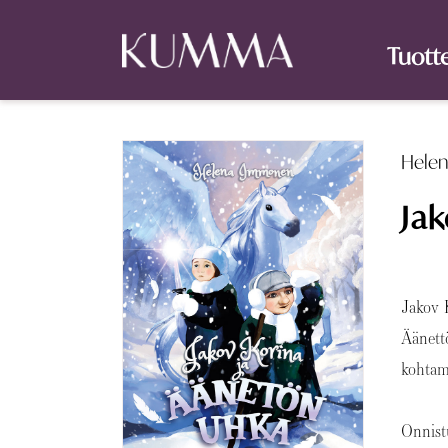
Tuott
Hele
Jak
Jakov 
Äänett
kohtam
Onnist