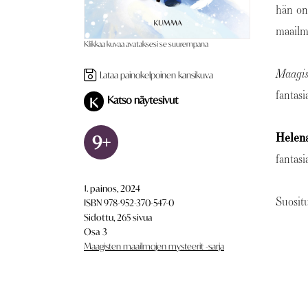
hän on 
maailm
Klikkaa kuvaa avataksesi se suurempana
Maagis
Lataa painokelpoinen kansikuva
fantas
Katso näytesivut
K
Helen
9+
fantasi
1. painos, 2024
Suosit
ISBN 978-952-370-547-0
Sidottu, 265 sivua
Osa 3
Maagisten maailmojen mysteerit -sarja