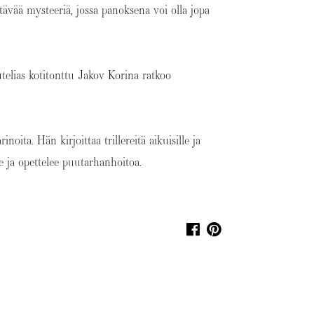
ttävää mysteeriä, jossa panoksena voi olla jopa
utelias kotitonttu Jakov Korina ratkoo
inoita. Hän kirjoittaa trillereitä aikuisille ja
ee ja opettelee puutarhanhoitoa.