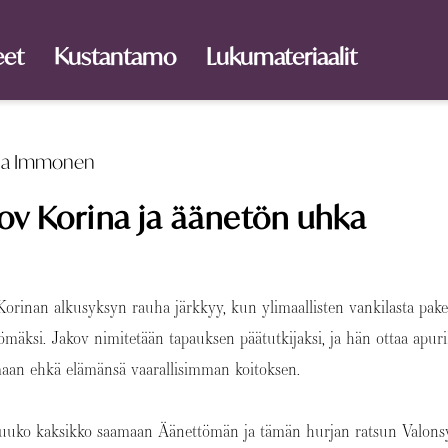
eet
Kustantamo
Lukumateriaalit
na Immonen
ov Korina ja äänetön uhka
Korinan alkusyksyn rauha järkkyy, kun ylimaallisten vankilasta pake
ömäksi. Jakov nimitetään tapauksen päätutkijaksi, ja hän ottaa apur
aan ehkä elämänsä vaarallisimman koitoksen.
uuko kaksikko saamaan Äänettömän ja tämän hurjan ratsun Valonsy