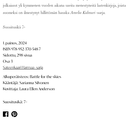
julkaissut yli kymmenen vuoden aikana useita menestyneitä lastenkirjoja, joista
suomeksi on ilmestynyt hillittömän hauska
Amelia Kulmuri
-sarja.
Suositusikä 7+
1. painos, 2024
ISBN 978-952-370-548-7
Sidottu, 298 sivua
Osa 3
Sateenkaari Harmaa -sarja
Alkuperäisteos: Battle for the skies
Kääntäjä: Sarianna Silvonen
Kuvittaja: Laura Ellen Anderson
Suositusikä: 7+