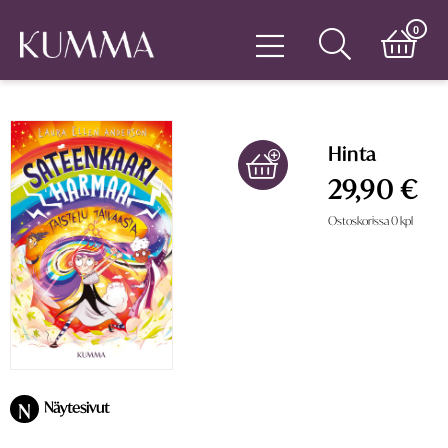
0
Hinta
29,90 €
Ostoskorissa
0
kpl
Näytesivut
N