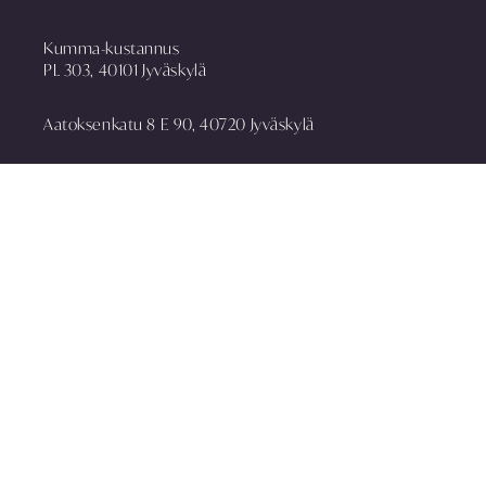
Kumma-kustannus
PL 303, 40101 Jyväskylä
Aatoksenkatu 8 E 90, 40720 Jyväskylä
puh. 014 337 0090
asiakaspalvelu@kummakustannus.fi
www.kummakustannus.fi
Yhteystiedot
Toimitusehdot
Rekisteriseloste
Media
Tilaa uutiskirje
Anna palautetta