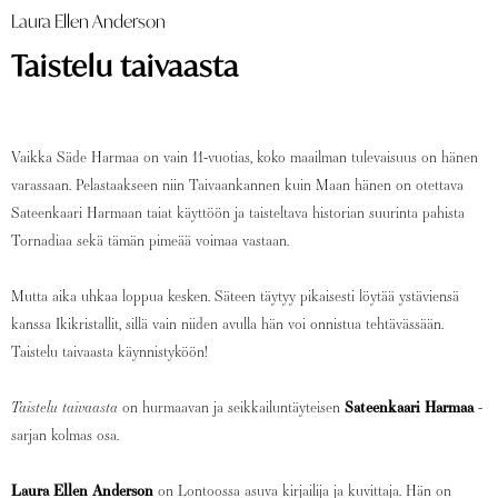
Laura Ellen Anderson
Taistelu taivaasta
Vaikka Säde Harmaa on vain 11-vuotias, koko maailman tulevaisuus on hänen
varassaan. Pelastaakseen niin Taivaankannen kuin Maan hänen on otettava
Sateenkaari Harmaan taiat käyttöön ja taisteltava historian suurinta pahista
Tornadiaa sekä tämän pimeää voimaa vastaan.
Mutta aika uhkaa loppua kesken. Säteen täytyy pikaisesti löytää ystäviensä
kanssa Ikikristallit, sillä vain niiden avulla hän voi onnistua tehtävässään.
Taistelu taivaasta käynnistyköön!
Taistelu taivaasta
on hurmaavan ja seikkailuntäyteisen
Sateenkaari Harmaa
-
sarjan kolmas osa.
Laura Ellen Anderson
on Lontoossa asuva kirjailija ja kuvittaja. Hän on