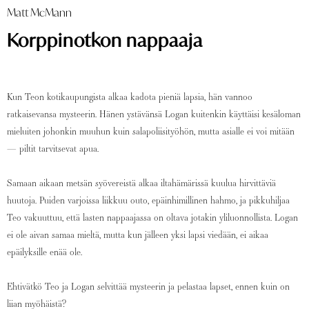
Matt McMann
Korppinotkon nappaaja
Kun Teon kotikaupungista alkaa kadota pieniä lapsia, hän vannoo
ratkaisevansa mysteerin. Hänen ystävänsä Logan kuitenkin käyttäisi kesäloman
mieluiten johonkin muuhun kuin salapoliisityöhön, mutta asialle ei voi mitään
— piltit tarvitsevat apua.
Samaan aikaan metsän syövereistä alkaa iltahämärissä kuulua hirvittäviä
huutoja. Puiden varjoissa liikkuu outo, epäinhimillinen hahmo, ja pikkuhiljaa
Teo vakuuttuu, että lasten nappaajassa on oltava jotakin yliluonnollista. Logan
ei ole aivan samaa mieltä, mutta kun jälleen yksi lapsi viedään, ei aikaa
epäilyksille enää ole.
Ehtivätkö Teo ja Logan selvittää mysteerin ja pelastaa lapset, ennen kuin on
liian myöhäistä?