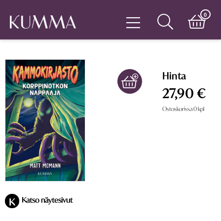
0
Hinta
27,90 €
Ostoskorissa
0
kpl
Katso näytesivut
K