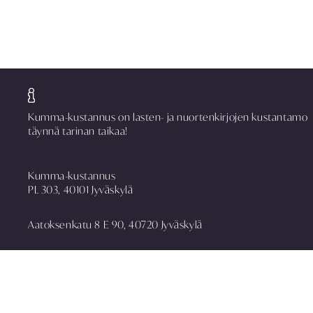
Kumma-kustannus on lasten- ja nuortenkirjojen kustantamo
täynnä tarinan taikaa!
Kumma-kustannus
PL 303, 40101 Jyväskylä
Aatoksenkatu 8 E 90, 40720 Jyväskylä
puh. 014 337 0090
asiakaspalvelu@kummakustannus.fi
www.kummakustannus.fi