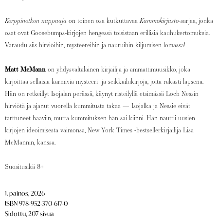
Korppinotkon nappaaja
on toinen osa kutkuttavaa
Kammokirjasto
-sarjaa, jonka
osat ovat Goosebumps-kirjojen hengessä toisistaan erillisiä kauhukertomuksia.
Varaudu siis hirviöihin, mysteereihin ja nauruihin kiljumisen lomassa!
Matt McMann
on yhdysvaltalainen kirjailija ja ammattimuusikko, joka
kirjoittaa sellaisia karmivia mysteeri- ja seikkailukirjoja, joita rakasti lapsena.
Hän on retkeillyt Isojalan perässä, käynyt risteilyllä etsimässä Loch Nessin
hirviötä ja ajanut vuorella kummitusta takaa — Isojalka ja Nessie eivät
tarttuneet haaviin, mutta kummituksen hän sai kiinni. Hän nauttii uusien
kirjojen ideoimisesta vaimonsa, New York Times -bestsellerkirjailija Lisa
McMannin, kanssa.
Suositusikä 8+
1. painos, 2026
ISBN 978-952-370-617-0
Sidottu, 207 sivua