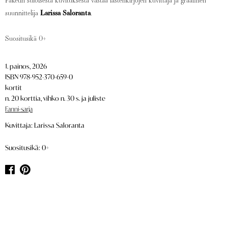
Paketin suloisesta kuvituksesta vastaa lastenkirjojen kuvittaja ja graafinen
suunnittelija
Larissa Saloranta
.
Suositusikä 0+
1. painos, 2026
ISBN 978-952-370-659-0
kortit
n. 20 korttia, vihko n. 30 s. ja juliste
Fanni-sarja
Kuvittaja: Larissa Saloranta
Suositusikä: 0+