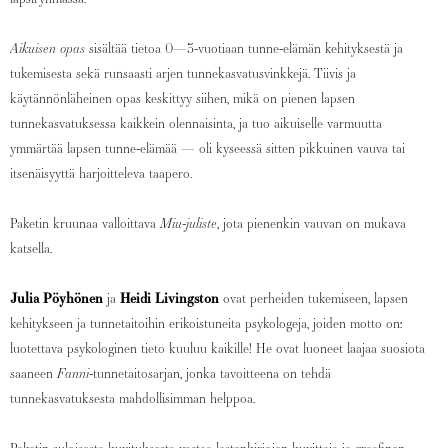
Aikuisen opas
sisältää tietoa 0—3-vuotiaan tunne-elämän kehityksestä ja
tukemisesta sekä runsaasti arjen tunnekasvatusvinkkejä. Tiivis ja
käytännönläheinen opas keskittyy siihen, mikä on pienen lapsen
tunnekasvatuksessa kaikkein olennaisinta, ja tuo aikuiselle varmuutta
ymmärtää lapsen tunne-elämää — oli kyseessä sitten pikkuinen vauva tai
itsenäisyyttä harjoitteleva taapero.
Paketin kruunaa valloittava
Miu-juliste
, jota pienenkin vauvan on mukava
katsella.
Julia Pöyhönen
ja
Heidi Livingston
ovat perheiden tukemiseen, lapsen
kehitykseen ja tunnetaitoihin erikoistuneita psykologeja, joiden motto on:
luotettava psykologinen tieto kuuluu kaikille! He ovat luoneet laajaa suosiota
saaneen
Fanni-
tunnetaitosarjan, jonka tavoitteena on tehdä
tunnekasvatuksesta mahdollisimman helppoa.