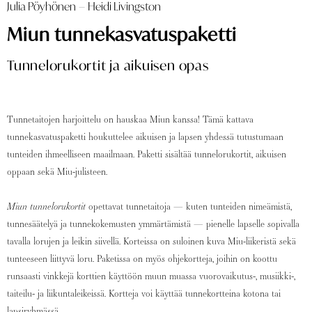
Julia Pöyhönen
–
Heidi Livingston
Miun tunnekasvatuspaketti
Tunnelorukortit ja aikuisen opas
Tunnetaitojen harjoittelu on hauskaa Miun kanssa! Tämä kattava
tunnekasvatuspaketti houkuttelee aikuisen ja lapsen yhdessä tutustumaan
tunteiden ihmeelliseen maailmaan. Paketti sisältää tunnelorukortit, aikuisen
oppaan sekä Miu-julisteen.
Miun tunnelorukortit
opettavat tunnetaitoja — kuten tunteiden nimeämistä,
tunnesäätelyä ja tunnekokemusten ymmärtämistä — pienelle lapselle sopivalla
tavalla lorujen ja leikin siivellä. Korteissa on suloinen kuva Miu-liikeristä sekä
tunteeseen liittyvä loru. Paketissa on myös ohjekortteja, joihin on koottu
runsaasti vinkkejä korttien käyttöön muun muassa vuorovaikutus-, musiikki-,
taiteilu- ja liikuntaleikeissä. Kortteja voi käyttää tunnekortteina kotona tai
lapsiryhmässä.