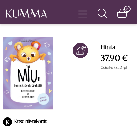
0
Hinta
37,90 €
Ostoskorissa
0
kpl
Katso näytekortit
K