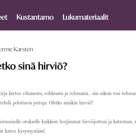
eet
Kustantamo
Lukumateriaalit
erme Karsten
tko sinä hirviö?
rja kertoo vihaisesta, rohkeasta ja tuhmasta… siis oikein tosi tuhmas
tehdä pelottavia juttuja. Oletko sinäkin hirviö?
irmuiselle otukselle kaikkein hurjimmat hirviöjuttusi ja katsotaan, s
än katuu kysymystään!