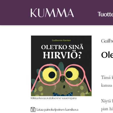
Tuott
Guilh
Ole
Tämä ki
kanssa 
Klikkaa kuvaa avataksesi se suurempana
Näytä h
pian h
Lataa painokelpoinen kansikuva