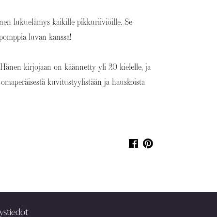
en lukuelämys kaikille pikkuriiviöille. Se
 pomppia luvan kanssa!
. Hänen kirjojaan on käännetty yli 20 kielelle, ja
omaperäisestä kuvitustyylistään ja hauskoista
ystiedot