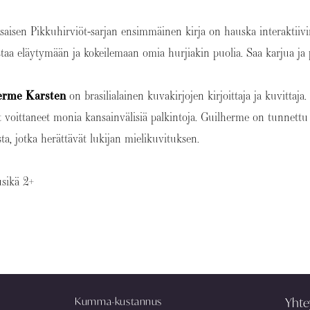
aisen Pikkuhirviöt-sarjan ensimmäinen kirja on hauska interaktiivin
taa eläytymään ja kokeilemaan omia hurjiakin puolia. Saa karjua ja
erme Karsten
on brasilialainen kuvakirjojen kirjoittaja ja kuvittaja
t voittaneet monia kansainvälisiä palkintoja. Guilherme on tunnettu 
sta, jotka herättävät lukijan mielikuvituksen.
usikä 2+
Kumma-kustannus
Yhte