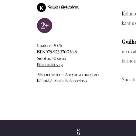
Katso näytesivut
K
Kolmios
kannus
2+
Guilh
1. painos, 2026
ne ova
ISBN 978-952-370-736-8
Sidottu, 40 sivua
tarinoi
Pikkuhirviöt-sarja
Alkuperäisteos: Are you a monster?
Suosit
Kääntäjä: Maija Heikinheimo