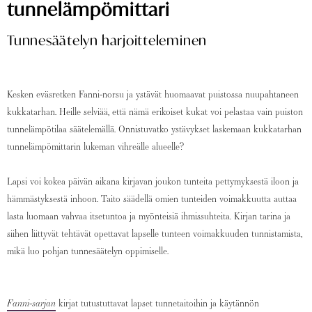
tunnelämpömittari
Tunnesäätelyn harjoitteleminen
Kesken eväsretken Fanni-norsu ja ystävät huomaavat puistossa nuupahtaneen
kukkatarhan. Heille selviää, että nämä erikoiset kukat voi pelastaa vain puiston
tunnelämpötilaa säätelemällä. Onnistuvatko ystävykset laskemaan kukkatarhan
tunnelämpömittarin lukeman vihreälle alueelle?
Lapsi voi kokea päivän aikana kirjavan joukon tunteita pettymyksestä iloon ja
hämmästyksestä inhoon. Taito säädellä omien tunteiden voimakkuutta auttaa
lasta luomaan vahvaa itsetuntoa ja myönteisiä ihmissuhteita. Kirjan tarina ja
siihen liittyvät tehtävät opettavat lapselle tunteen voimakkuuden tunnistamista,
mikä luo pohjan tunnesäätelyn oppimiselle.
Fanni-sarjan
kirjat tutustuttavat lapset tunnetaitoihin ja käytännön