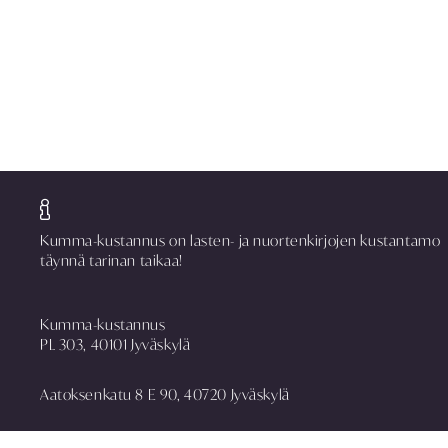
Kumma-kustannus on lasten- ja nuortenkirjojen kustantamo
täynnä tarinan taikaa!
Kumma-kustannus
PL 303, 40101 Jyväskylä
Aatoksenkatu 8 E 90, 40720 Jyväskylä
puh. 014 337 0090