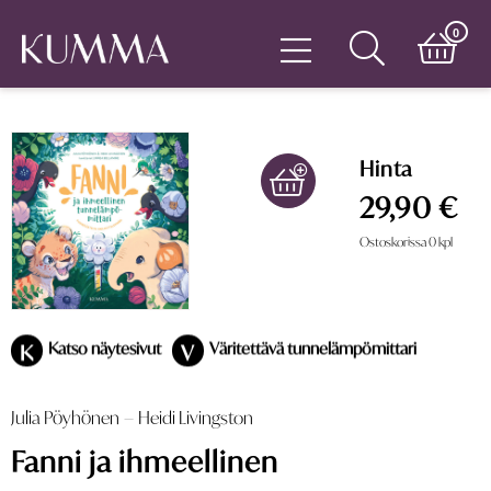
0
Hinta
29,90 €
Ostoskorissa
0
kpl
Katso näytesivut
Väritettävä tunnelämpömittari
K
V
Julia Pöyhönen
–
Heidi Livingston
Fanni ja ihmeellinen