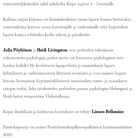
tunnesäätelykeinoihin askel askeleelta. Kirjat sopivat 4—7-vuotiaille.
Kaikissa sarjan kirjoissa on lämminhenkinen tarina lapsen kanssa luettavaksi,
tunnetaidoista kertova osuus kasvattajalle ja vanhemmalle sekä harjoituksia
lapsen kanssa tehtäväksi kodin arkeen ja päiväkotiin.
Julia Pöyhönen
ja
Heidi Livingston
ovat perheiden tukemiseen
erikoistuneita psykologeja, joiden motto on: luotettava psykologinen tieto
kuuluu kaikille! He kouluttavat lapsiperheitä ja ammattilaisia lapsen
kehitykseen ja vanhemmuuteen liittyvistä teemoista ja ovat saaneet laajasti
kiitosta luomastaan käytännönläheisestä materiaalista tunne- ja sosiaalisten
taitojen tueksi. Julia työskentelee perheiden parissa psykologina Helsingissä ja
Heidi lasten terapeuttina Yhdysvalloissa.
Kirjan ilmeikkään ja kiehtovan kuvituksen on tehnyt
Linnea Bellamine
.
Fanni-kirjasarja on saanut Punni-lastenkirjallisuuspalkinnon kunniamaininnan
2020.