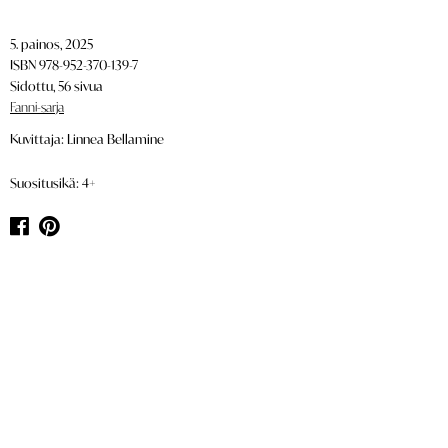
5. painos, 2025
ISBN 978-952-370-139-7
Sidottu, 56 sivua
Fanni-sarja
Kuvittaja: Linnea Bellamine
Suositusikä: 4+