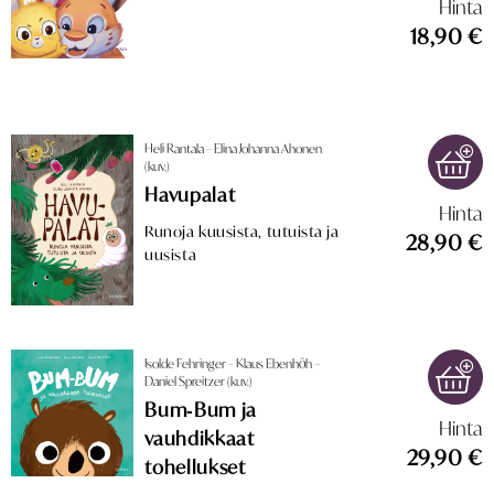
Hinta
18,90 €
Heli Rantala – Elina Johanna Ahonen
(kuv.)
Havupalat
Hinta
Runoja kuusista, tutuista ja
28,90 €
uusista
Isolde Fehringer – Klaus Ebenhöh –
Daniel Spreitzer (kuv.)
Bum‑Bum ja
Hinta
vauhdikkaat
29,90 €
tohellukset