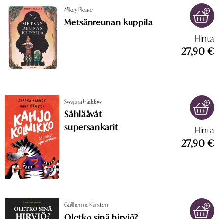
Mikey Please
Metsänreunan kuppila
Hinta
27,90 €
Swapna Haddow
Sähläävät
supersankarit
Hinta
27,90 €
Guilherme Karsten
Oletko sinä hirviö?