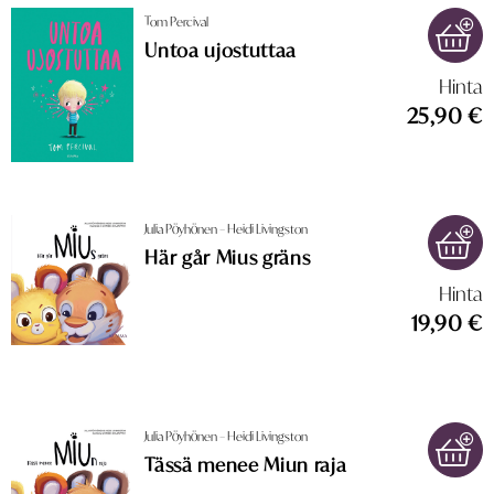
Tom Percival
Untoa ujostuttaa
Hinta
25,90 €
Julia Pöyhönen – Heidi Livingston
Här går Mius gräns
Hinta
19,90 €
Julia Pöyhönen – Heidi Livingston
Tässä menee Miun raja