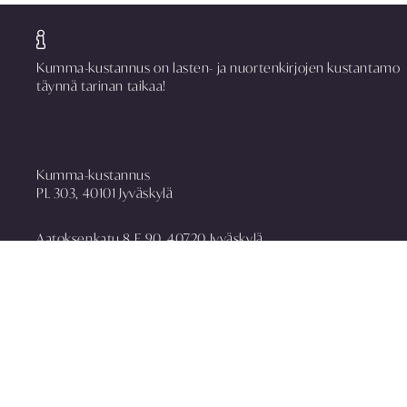
Kumma-kustannus on lasten- ja nuortenkirjojen kustantamo
täynnä tarinan taikaa!
Kumma-kustannus
PL 303, 40101 Jyväskylä
Aatoksenkatu 8 E 90, 40720 Jyväskylä
puh. 014 337 0090
asiakaspalvelu@kummakustannus.fi
www.kummakustannus.fi
Yhteystiedot